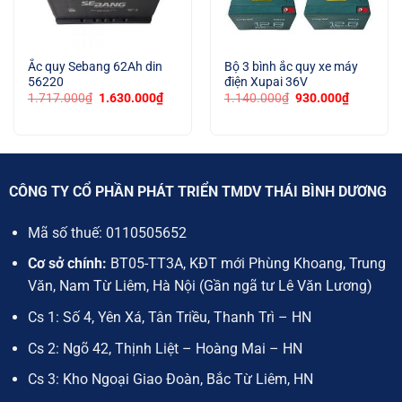
Ắc quy Sebang 62Ah din
Bộ 3 bình ắc quy xe máy
56220
điện Xupai 36V
Giá
Giá
Giá
Giá
1.717.000
₫
1.630.000
₫
1.140.000
₫
930.000
₫
gốc
hiện
gốc
hiện
là:
tại
là:
tại
1.717.000₫.
là:
1.140.000₫.
là:
.
1.630.000₫.
930.000₫
CÔNG TY CỔ PHẦN PHÁT TRIỂN TMDV THÁI BÌNH DƯƠNG
Mã số thuế:
0110505652
Cơ sở chính:
BT05-TT3A, KĐT mới Phùng Khoang, Trung
Văn, Nam Từ Liêm, Hà Nội (Gần ngã tư Lê Văn Lương)
Cs 1: Số 4, Yên Xá, Tân Triều, Thanh Trì – HN
Cs 2: Ngõ 42, Thịnh Liệt – Hoàng Mai – HN
Cs 3: Kho Ngoại Giao Đoàn, Bắc Từ Liêm, HN