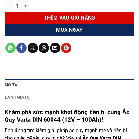
Ắc quy Varta DIN 60044 (12v - 100Ah) số lượng
THÊM VÀO GIỎ HÀNG
MUA NGAY
MÔ TẢ
ĐÁNH GIÁ (0)
Khám phá sức mạnh khởi động bền bỉ cùng Ắc
Quy Varta DIN 60044 (12V – 100Ah)!
Bạn đang tìm kiếm giải pháp ắc quy mạnh mẽ và bền bỉ
cho chiếc xế yêu của mình? Vậy thì
Ắc Quy Varta DIN