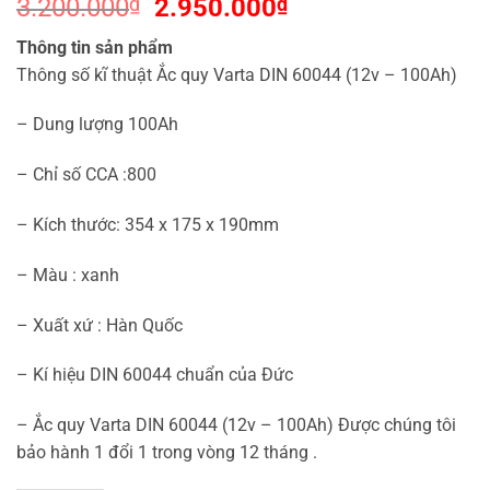
Giá
Giá
3.200.000
₫
2.950.000
₫
gốc
hiện
Thông tin sản phẩm
là:
tại
Thông số kĩ thuật Ắc quy Varta DIN 60044 (12v – 100Ah)
3.200.000₫.
là:
2.950.000₫.
– Dung lượng 100Ah
– Chỉ số CCA :800
– Kích thước: 354 x 175 x 190mm
– Màu : xanh
– Xuất xứ : Hàn Quốc
– Kí hiệu DIN 60044 chuẩn của Đức
– Ắc quy Varta DIN 60044 (12v – 100Ah) Được chúng tôi
bảo hành 1 đổi 1 trong vòng 12 tháng .