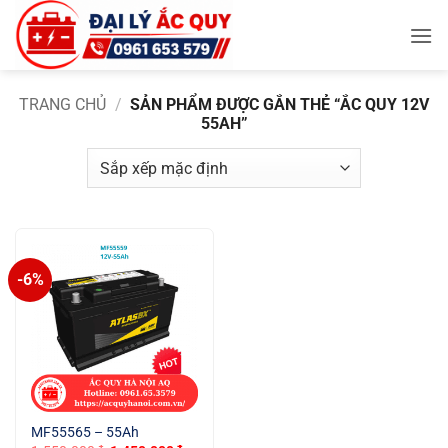
Bỏ
qua
nội
dung
TRANG CHỦ
/
SẢN PHẨM ĐƯỢC GẮN THẺ “ẮC QUY 12V
55AH”
-6%
MF55565 – 55Ah