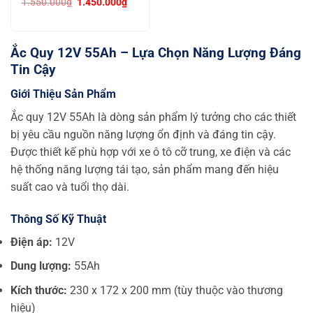
Giá
Giá
1.550.000
₫
1.450.000
₫
gốc
hiện
là:
tại
1.550.000₫.
là:
1.450.000₫.
Ắc Quy 12V 55Ah – Lựa Chọn Năng Lượng Đáng
Tin Cậy
Giới Thiệu Sản Phẩm
Ắc quy 12V 55Ah là dòng sản phẩm lý tưởng cho các thiết
bị yêu cầu nguồn năng lượng ổn định và đáng tin cậy.
Được thiết kế phù hợp với xe ô tô cỡ trung, xe điện và các
hệ thống năng lượng tái tạo, sản phẩm mang đến hiệu
suất cao và tuổi thọ dài.
Thông Số Kỹ Thuật
Điện áp:
12V
Dung lượng:
55Ah
Kích thước:
230 x 172 x 200 mm (tùy thuộc vào thương
hiệu)