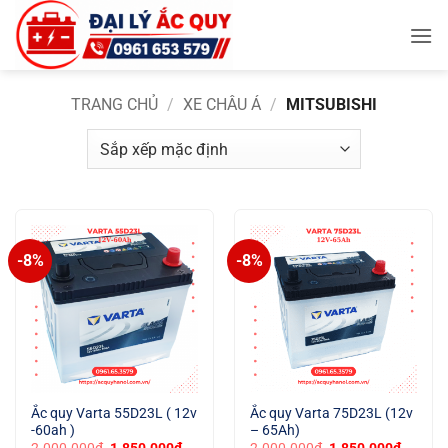
Bỏ
qua
nội
dung
TRANG CHỦ
/
XE CHÂU Á
/
MITSUBISHI
-8%
-8%
Ắc quy Varta 55D23L ( 12v
Ắc quy Varta 75D23L (12v
-60ah )
– 65Ah)
Giá
Giá
Giá
Giá