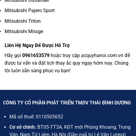
Mitsubishi Outlander
Mitsubishi Pajero Sport
Mitsubishi Triton
Mitsubishi Mirage
Liên Hệ Ngay Để Được Hỗ Trợ
Hãy gọi
0961653579
hoặc truy cập
acquyhanoi.com.vn
để
được tư vấn và đặt lịch thay ắc quy ngay hôm nay. Chúng
tôi luôn sẵn sàng phục vụ bạn!
CÔNG TY CỔ PHẦN PHÁT TRIỂN TMDV THÁI BÌNH DƯƠNG
Mã số thuế:
0110505652
Cơ sở chính:
BT05-TT3A, KĐT mới Phùng Khoang, Trung
Văn, Nam Từ Liêm, Hà Nội (Gần ngã tư Lê Văn Lương)