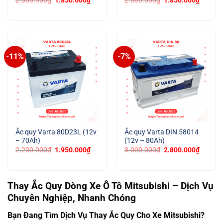
2.000.000
₫
1.850.000
₫
2.000.000
₫
1.850.000
₫
gốc
hiện
gốc
hiện
là:
tại
là:
tại
2.000.000₫.
là:
2.000.000₫.
là:
1.850.000₫.
1.850.
-11%
-7%
Ắc quy Varta 80D23L (12v
Ắc quy Varta DIN 58014
– 70Ah)
(12v – 80Ah)
Giá
Giá
Giá
Giá
2.200.000
₫
1.950.000
₫
3.000.000
₫
2.800.000
₫
gốc
hiện
gốc
hiện
là:
tại
là:
tại
2.200.000₫.
là:
3.000.000₫.
là:
1.950.000₫.
2.800.
Thay Ắc Quy Dòng Xe Ô Tô Mitsubishi – Dịch Vụ
Chuyên Nghiệp, Nhanh Chóng
Bạn Đang Tìm Dịch Vụ Thay Ắc Quy Cho Xe Mitsubishi?