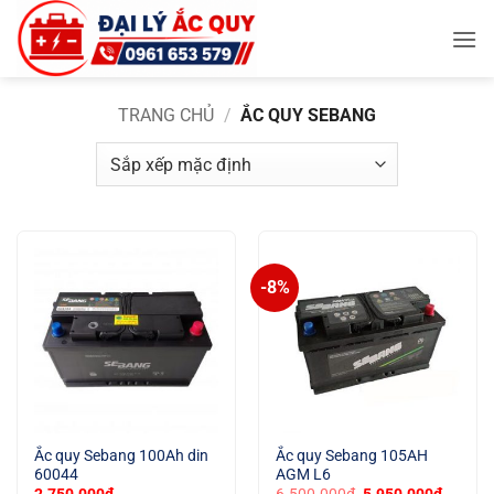
Bỏ
qua
nội
dung
TRANG CHỦ
/
ẮC QUY SEBANG
-8%
Ắc quy Sebang 100Ah din
Ắc quy Sebang 105AH
60044
AGM L6
Giá
Giá