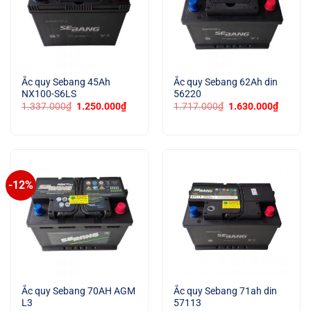
Ắc quy Sebang 45Ah
Ắc quy Sebang 62Ah din
NX100-S6LS
56220
Giá
Giá
Giá
Giá
1.337.000
₫
1.250.000
₫
1.717.000
₫
1.630.000
₫
gốc
hiện
gốc
hiện
là:
tại
là:
tại
1.337.000₫.
là:
1.717.000₫.
là:
1.250.000₫.
1.630.
-12%
Ắc quy Sebang 70AH AGM
Ắc quy Sebang 71ah din
L3
57113