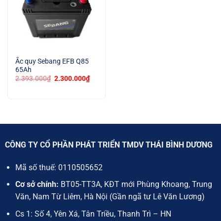
Ắc quy Sebang EFB Q85
65Ah
Giá
Giá
2.393.000
₫
2.300.000
₫
gốc
hiện
là:
tại
2.393.000₫.
là:
2.300.000₫.
CÔNG TY CỔ PHẦN PHÁT TRIỂN TMDV THÁI BÌNH DƯƠNG
Mã số thuế:
0110505652
Cơ sở chính:
BT05-TT3A, KĐT mới Phùng Khoang, Trung
Văn, Nam Từ Liêm, Hà Nội (Gần ngã tư Lê Văn Lương)
Cs 1: Số 4, Yên Xá, Tân Triều, Thanh Trì – HN