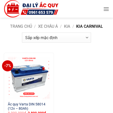
Bỏ
qua
nội
dung
TRANG CHỦ
/
XE CHÂU Á
/
KIA
/
KIA CARNIVAL
-7%
Ắc quy Varta DIN 58014
(12v – 80Ah)
Giá
Giá