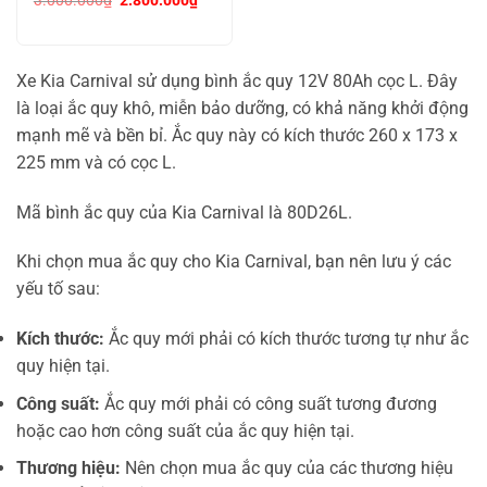
3.000.000
₫
2.800.000
₫
gốc
hiện
là:
tại
3.000.000₫.
là:
2.800.000₫.
Xe Kia Carnival sử dụng bình ắc quy 12V 80Ah cọc L. Đây
là loại ắc quy khô, miễn bảo dưỡng, có khả năng khởi động
mạnh mẽ và bền bỉ. Ắc quy này có kích thước 260 x 173 x
225 mm và có cọc L.
Mã bình ắc quy của Kia Carnival là 80D26L.
Khi chọn mua ắc quy cho Kia Carnival, bạn nên lưu ý các
yếu tố sau:
Kích thước:
Ắc quy mới phải có kích thước tương tự như ắc
quy hiện tại.
Công suất:
Ắc quy mới phải có công suất tương đương
hoặc cao hơn công suất của ắc quy hiện tại.
Thương hiệu:
Nên chọn mua ắc quy của các thương hiệu