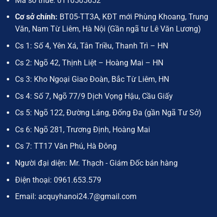
Mã số thuế:
0110505652
Cơ sở chính:
BT05-TT3A, KĐT mới Phùng Khoang, Trung
Văn, Nam Từ Liêm, Hà Nội (Gần ngã tư Lê Văn Lương)
Cs 1: Số 4, Yên Xá, Tân Triều, Thanh Trì – HN
Cs 2: Ngõ 42, Thịnh Liệt – Hoàng Mai – HN
Cs 3: Kho Ngoại Giao Đoàn, Bắc Từ Liêm, HN
Cs 4: Số 7, Ngõ 77/9 Dịch Vọng Hậu, Cầu Giấy
Cs 5: Ngõ 122, Đường Láng, Đống Đa (gần Ngã Tư Sở)
Cs 6: Ngõ 281, Trương Định, Hoàng Mai
Cs 7: TT17 Văn Phú, Hà Đông
Người đại diện: Mr. Thạch - Giám Đốc bán hàng
Điện thoại:
0961.653.579
Email:
acquyhanoi24.7@gmail.com