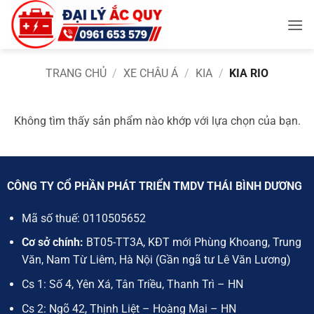
Bỏ
qua
nội
dung
TRANG CHỦ
/
XE CHÂU Á
/
KIA
/
KIA RIO
Không tìm thấy sản phẩm nào khớp với lựa chọn của bạn.
CÔNG TY CỔ PHẦN PHÁT TRIỂN TMDV THÁI BÌNH DƯƠNG
Mã số thuế:
0110505652
Cơ sở chính:
BT05-TT3A, KĐT mới Phùng Khoang, Trung
Văn, Nam Từ Liêm, Hà Nội (Gần ngã tư Lê Văn Lương)
Cs 1: Số 4, Yên Xá, Tân Triều, Thanh Trì – HN
Cs 2: Ngõ 42, Thịnh Liệt – Hoàng Mai – HN