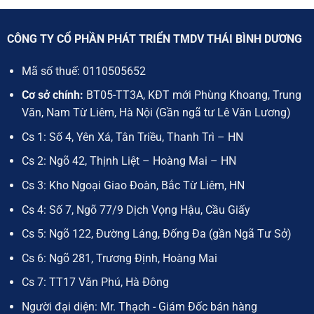
.
2.150.000₫.
930.000₫
CÔNG TY CỔ PHẦN PHÁT TRIỂN TMDV THÁI BÌNH DƯƠNG
Mã số thuế:
0110505652
Cơ sở chính:
BT05-TT3A, KĐT mới Phùng Khoang, Trung
Văn, Nam Từ Liêm, Hà Nội (Gần ngã tư Lê Văn Lương)
Cs 1: Số 4, Yên Xá, Tân Triều, Thanh Trì – HN
Cs 2: Ngõ 42, Thịnh Liệt – Hoàng Mai – HN
Cs 3: Kho Ngoại Giao Đoàn, Bắc Từ Liêm, HN
Cs 4: Số 7, Ngõ 77/9 Dịch Vọng Hậu, Cầu Giấy
Cs 5: Ngõ 122, Đường Láng, Đống Đa (gần Ngã Tư Sở)
Cs 6: Ngõ 281, Trương Định, Hoàng Mai
Cs 7: TT17 Văn Phú, Hà Đông
Người đại diện: Mr. Thạch - Giám Đốc bán hàng