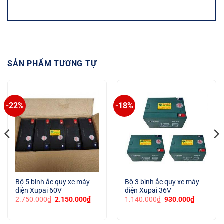
SẢN PHẨM TƯƠNG TỰ
-22%
-18%
Bộ 5 bình ắc quy xe máy
Bộ 3 bình ắc quy xe máy
điện Xupai 60V
điện Xupai 36V
Giá
Giá
Giá
Giá
2.750.000
₫
2.150.000
₫
1.140.000
₫
930.000
₫
gốc
hiện
gốc
hiện
là:
tại
là:
tại
2.750.000₫.
là:
1.140.000₫.
là: