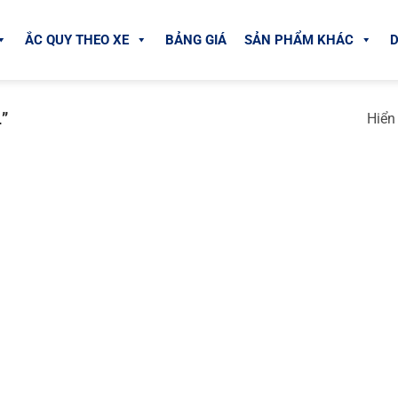
ẮC QUY THEO XE
BẢNG GIÁ
SẢN PHẨM KHÁC
D
”
Hiển 