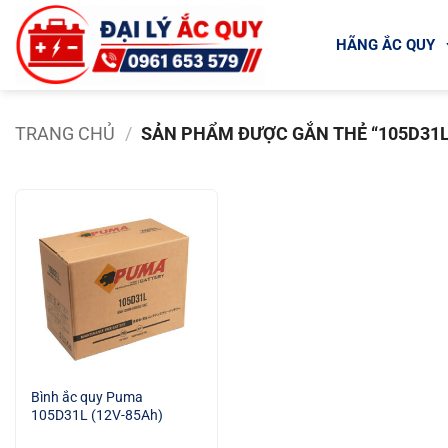
Bỏ
qua
HÃNG ẮC QUY
nội
dung
TRANG CHỦ
/
SẢN PHẨM ĐƯỢC GẮN THẺ “105D31L
Bình ắc quy Puma
105D31L (12V-85Ah)