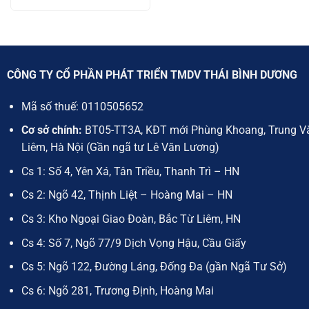
CÔNG TY CỔ PHẦN PHÁT TRIỂN TMDV THÁI BÌNH DƯƠNG
Mã số thuế:
0110505652
Cơ sở chính:
BT05-TT3A, KĐT mới Phùng Khoang, Trung V
Liêm, Hà Nội (Gần ngã tư Lê Văn Lương)
Cs 1: Số 4, Yên Xá, Tân Triều, Thanh Trì – HN
Cs 2: Ngõ 42, Thịnh Liệt – Hoàng Mai – HN
Cs 3: Kho Ngoại Giao Đoàn, Bắc Từ Liêm, HN
Cs 4: Số 7, Ngõ 77/9 Dịch Vọng Hậu, Cầu Giấy
Cs 5: Ngõ 122, Đường Láng, Đống Đa (gần Ngã Tư Sở)
Cs 6: Ngõ 281, Trương Định, Hoàng Mai