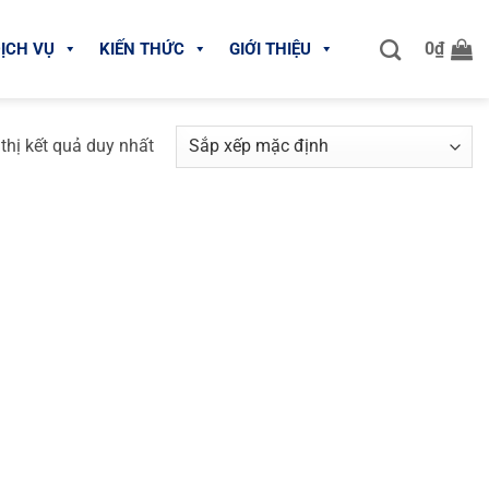
0
₫
ỊCH VỤ
KIẾN THỨC
GIỚI THIỆU
thị kết quả duy nhất