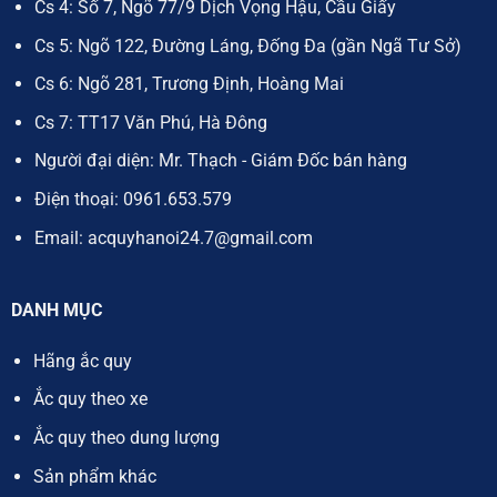
Cs 4: Số 7, Ngõ 77/9 Dịch Vọng Hậu, Cầu Giấy
Cs 5: Ngõ 122, Đường Láng, Đống Đa (gần Ngã Tư Sở)
Cs 6: Ngõ 281, Trương Định, Hoàng Mai
Cs 7: TT17 Văn Phú, Hà Đông
Người đại diện: Mr. Thạch - Giám Đốc bán hàng
Điện thoại:
0961.653.579
Email:
acquyhanoi24.7@gmail.com
DANH MỤC
Hãng ắc quy
Ắc quy theo xe
Ắc quy theo dung lượng
Sản phẩm khác